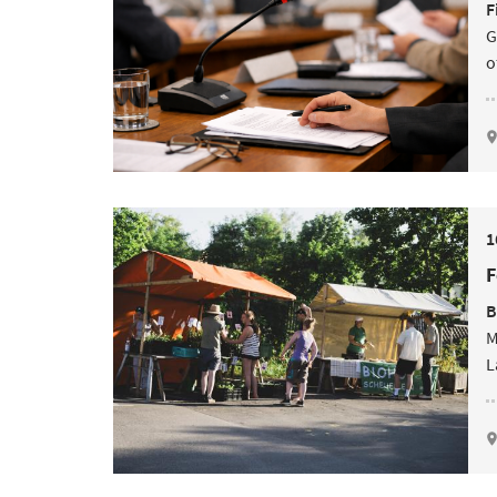
F
G
o
1
F
B
M
L