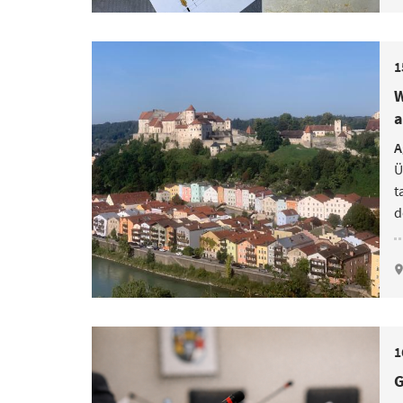
1
W
a
A
Ü
t
d
1
G