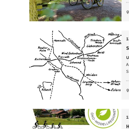
1
S
U
A
S
1
H