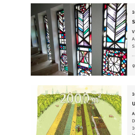
1
S
V
A
S
1
U
A
D
1