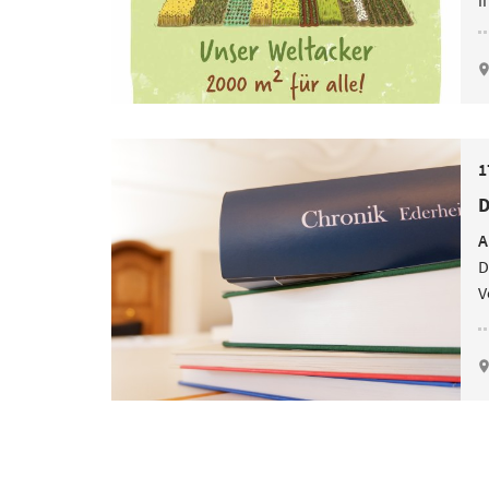
i
1
D
A
D
V