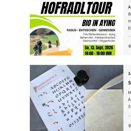
A
B
m
E
1
S
I
A
S