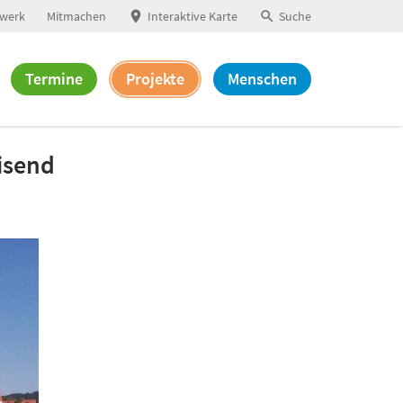
werk
Mitmachen
Interaktive Karte
Suche
Termine
Projekte
Menschen
isend