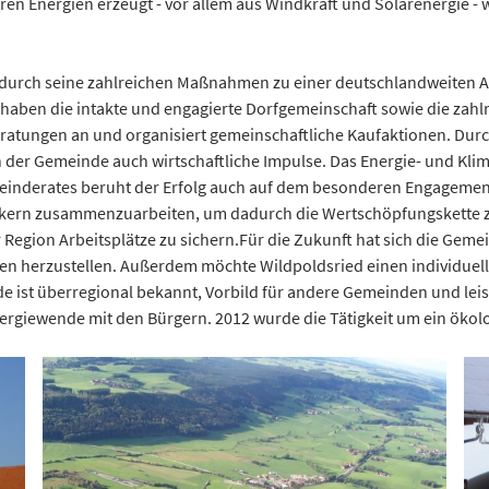
aren Energien erzeugt - vor allem aus Windkraft und Solarenergie -
s durch seine zahlreichen Maßnahmen zu einer deutschlandweiten
n haben die intakte und engagierte Dorfgemeinschaft sowie die zah
ratungen an und organisiert gemeinschaftliche Kaufaktionen. Dur
 der Gemeinde auch wirtschaftliche Impulse. Das Energie- und Kli
einderates beruht der Erfolg auch auf dem besonderen Engagement v
rkern zusammenzuarbeiten, um dadurch die Wertschöpfungskette zu
r Region Arbeitsplätze zu sichern.Für die Zukunft hat sich die G
n herzustellen. Außerdem möchte Wildpoldsried einen individuell
nde ist überregional bekannt, Vorbild für andere Gemeinden und le
Energiewende mit den Bürgern. 2012 wurde die Tätigkeit um ein öko