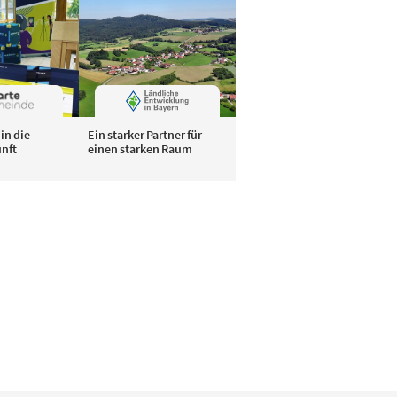
in die
Ein starker Partner für
unft
einen starken Raum