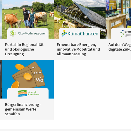
Portal für Regionalität
Erneuerbare Energien,
Auf dem Weg 
und ökologische
innovative Mobilität und
digitale Zuk
Erzeugung
Klimaanpassung
Bürgerfinanzierung –
gemeinsam Werte
schaffen