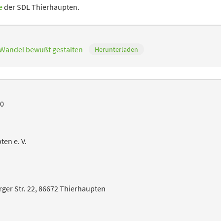
e
der SDL Thierhaupten.
Wandel bewußt gestalten
Herunterladen
30
en e. V.
rger Str. 22, 86672 Thierhaupten