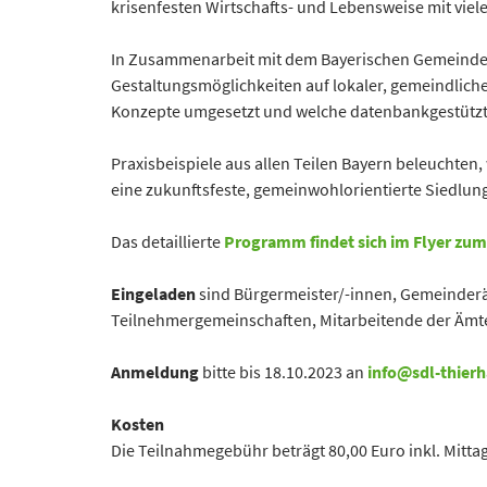
krisenfesten Wirtschafts- und Lebensweise mit viel
In Zusammenarbeit mit dem Bayerischen Gemeindeta
Gestaltungsmöglichkeiten auf lokaler, gemeindlich
Konzepte umgesetzt und welche datenbankgestützte
Praxisbeispiele aus allen Teilen Bayern beleuchte
eine zukunftsfeste, gemeinwohlorientierte Siedlun
Das detaillierte
Programm findet sich im Flyer zu
Eingeladen
sind Bürgermeister/-innen, Gemeinderät
Teilnehmergemeinschaften, Mitarbeitende der Ämte
Anmeldung
bitte bis 18.10.2023 an
info@sdl-thier
Kosten
Die Teilnahmegebühr beträgt 80,00 Euro inkl. Mitta