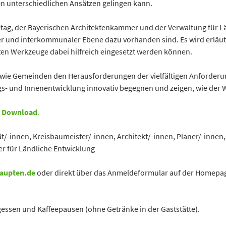
en unterschiedlichen Ansätzen gelingen kann.
g, der Bayerischen Architektenkammer und der Verwaltung für Län
er und interkommunaler Ebene dazu vorhanden sind. Es wird erläu
n Werkzeuge dabei hilfreich eingesetzt werden können.
n, wie Gemeinden den Herausforderungen der vielfältigen Anforder
gs- und Innenentwicklung innovativ begegnen und zeigen, wie der 
m Download
.
/-innen, Kreisbaumeister/-innen, Architekt/-innen, Planer/-innen
r für Ländliche Entwicklung
haupten.de
oder direkt über das Anmeldeformular auf der Homepa
gessen und Kaffeepausen (ohne Getränke in der Gaststätte).