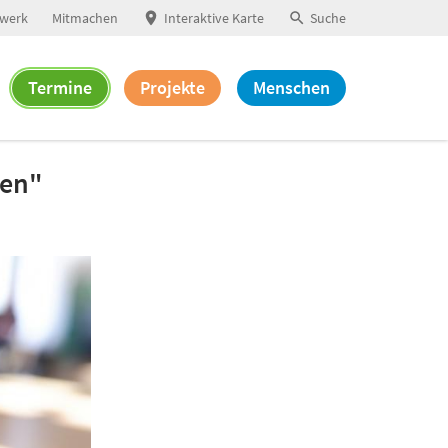
werk
Mitmachen
Interaktive Karte
Suche
Termine
Projekte
Menschen
ten"