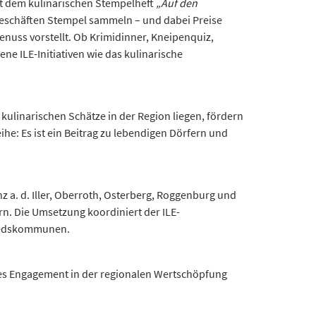
Mit dem kulinarischen Stempelheft
„Auf den
eschäften Stempel sammeln – und dabei Preise
enuss vorstellt. Ob Krimidinner, Kneipenquiz,
ne ILE-Initiativen wie das kulinarische
linarischen Schätze in der Region liegen, fördern
he: Es ist ein Beitrag zu lebendigen Dörfern und
 a. d. Iller, Oberroth, Osterberg, Roggenburg und
. Die Umsetzung koordiniert der ILE-
liedskommunen.
tes Engagement in der regionalen Wertschöpfung