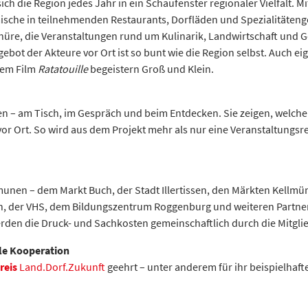
h die Region jedes Jahr in ein Schaufenster regionaler Vielfalt. 
sche in teilnehmenden Restaurants, Dorfläden und Spezialitäteng
chüre, die Veranstaltungen rund um Kulinarik, Landwirtschaft und G
t der Akteure vor Ort ist so bunt wie die Region selbst. Auch eige
dem Film
Ratatouille
begeistern Groß und Klein.
 am Tisch, im Gespräch und beim Entdecken. Sie zeigen, welche ku
r Ort. So wird aus dem Projekt mehr als nur eine Veranstaltungsrei
nen – dem Markt Buch, der Stadt Illertissen, den Märkten Kellmünz
 der VHS, dem Bildungszentrum Roggenburg und weiteren Partnern
erden die Druck- und Sachkosten gemeinschaftlich durch die Mitg
le Kooperation
reis
Land.Dorf.Zukunft
geehrt – unter anderem für ihr beispielhaf