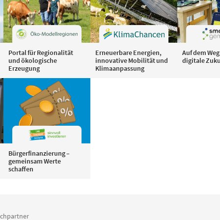
Portal für Regionalität
Erneuerbare Energien,
Auf dem Weg 
und ökologische
innovative Mobilität und
digitale Zuk
Erzeugung
Klimaanpassung
Bürgerfinanzierung –
gemeinsam Werte
schaffen
chpartner