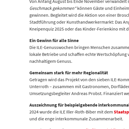
Von Anfang August bis Ende November verwandelt sic
Geschmack gekommen“
können Gäste und Einheimi
gewinnen. Begleitet wird die Aktion von einer Bros
Stadtführung oder Kunsthandwerkermarkt: Das Angebo
Kneipenquiz 2025 oder das Kinder-Ferienkino mit 
Ein Gewinn für alle Sinne
Die ILE-Genusswochen bringen Menschen zusammen –
lokale Betriebe und schaffen echte Wertschöpfung vo
nachhaltigem Genuss.
Gemeinsam stark für mehr Regionalität
Getragen wird das Projekt von den sieben ILE-Kommu
Unterroth – zusammen mit Gastronomen, Dorfläden,
Umsetzungsbegleiter Andreas Probst. Finanziert w
Auszeichnung für beispielgebende interkommuna
2024 wurde die ILE Iller-Roth-Biber mit dem
Staatsp
und die enge interkommunale Zusammenarbeit.