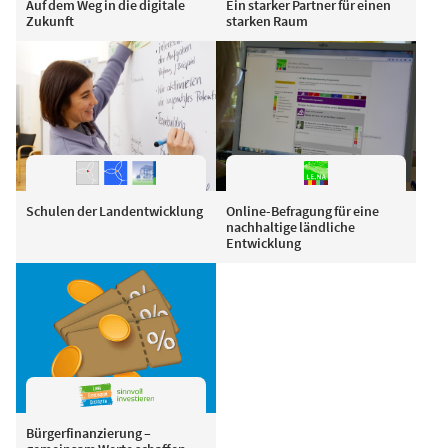
Auf dem Weg in die digitale
Ein starker Partner für einen
Zukunft
starken Raum
Schulen der Landentwicklung
Online-Befragung für eine
nachhaltige ländliche
Entwicklung
Bürgerfinanzierung –