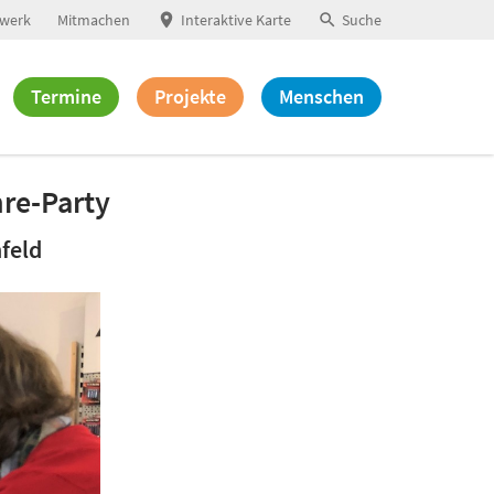
werk
Mitmachen
Interaktive Karte
Suche
Termine
Projekte
Menschen
hre-Party
feld