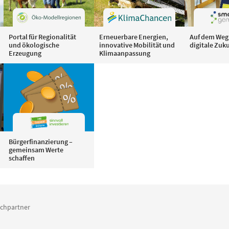
Portal für Regionalität
Erneuerbare Energien,
Auf dem Weg 
und ökologische
innovative Mobilität und
digitale Zuk
Erzeugung
Klimaanpassung
Bürgerfinanzierung –
gemeinsam Werte
schaffen
chpartner