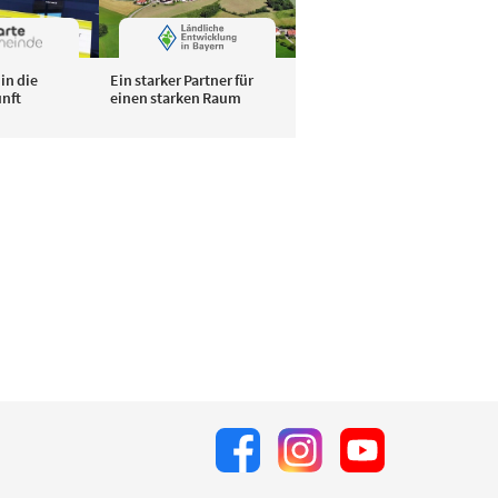
in die
Ein starker Partner für
unft
einen starken Raum