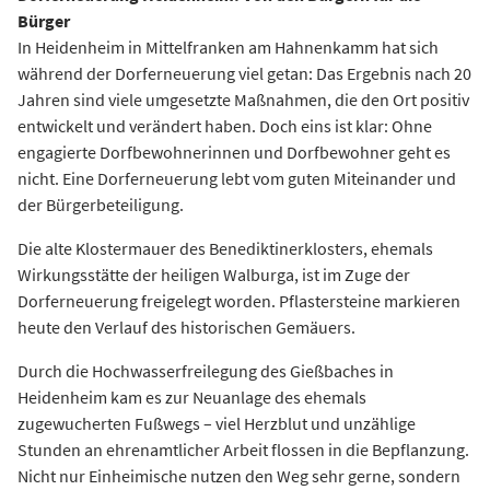
Bürger
In Heidenheim in Mittelfranken am Hahnenkamm hat sich
während der Dorferneuerung viel getan: Das Ergebnis nach 20
Jahren sind viele umgesetzte Maßnahmen, die den Ort positiv
entwickelt und verändert haben. Doch eins ist klar: Ohne
engagierte Dorfbewohnerinnen und Dorfbewohner geht es
nicht. Eine Dorferneuerung lebt vom guten Miteinander und
der Bürgerbeteiligung.
Die alte Klostermauer des Benediktinerklosters, ehemals
Wirkungsstätte der heiligen Walburga, ist im Zuge der
Dorferneuerung freigelegt worden. Pflastersteine markieren
heute den Verlauf des historischen Gemäuers.
Durch die Hochwasserfreilegung des Gießbaches in
Heidenheim kam es zur Neuanlage des ehemals
zugewucherten Fußwegs – viel Herzblut und unzählige
Stunden an ehrenamtlicher Arbeit flossen in die Bepflanzung.
Nicht nur Einheimische nutzen den Weg sehr gerne, sondern