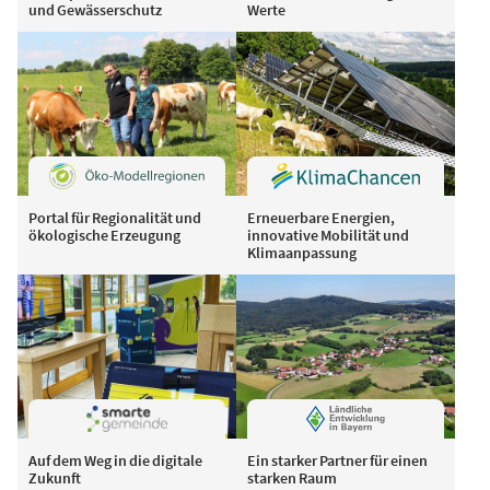
und Gewässerschutz
Werte
Portal für Regionalität und
Erneuerbare Energien,
ökologische Erzeugung
innovative Mobilität und
Klimaanpassung
Auf dem Weg in die digitale
Ein starker Partner für einen
Zukunft
starken Raum