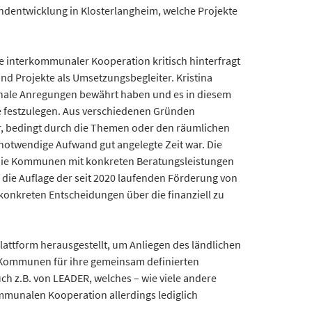
dentwicklung in Klosterlangheim, welche Projekte
 interkommunaler Kooperation kritisch hinterfragt
und Projekte als Umsetzungsbegleiter. Kristina
munale Anregungen bewährt haben und es in diesem
le festzulegen. Aus verschiedenen Gründen
r, bedingt durch die Themen oder den räumlichen
otwendige Aufwand gut angelegte Zeit war. Die
h die Kommunen mit konkreten Beratungsleistungen
die Auflage der seit 2020 laufenden Förderung von
konkreten Entscheidungen über die finanziell zu
 Plattform herausgestellt, um Anliegen des ländlichen
ie Kommunen für ihre gemeinsam definierten
 z.B. von LEADER, welches – wie viele andere
mmunalen Kooperation allerdings lediglich