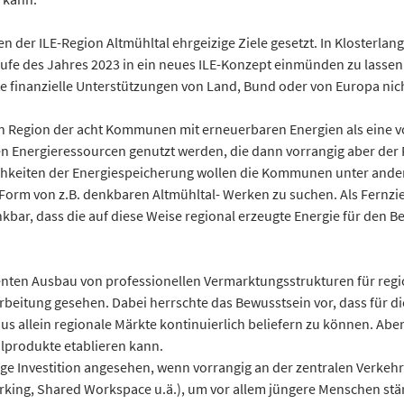
er ILE-Region Altmühltal ehrgeizige Ziele gesetzt. In Klosterlan
ufe des Jahres 2023 in ein neues ILE-Konzept einmünden zu lasse
finanzielle Unterstützungen von Land, Bund oder von Europa nich
en Region der acht Kommunen mit erneuerbaren Energien als eine 
en Energieressourcen genutzt werden, die dann vorrangig aber der
ichkeiten der Energiespeicherung wollen die Kommunen unter ande
orm von z.B. denkbaren Altmühltal- Werken zu suchen. Als Fernziel
enkbar, dass die auf diese Weise regional erzeugte Energie für den
ten Ausbau von professionellen Vermarktungsstrukturen für regi
rbeitung gesehen. Dabei herrschte das Bewusstsein vor, dass für di
us allein regionale Märkte kontinuierlich beliefern zu können. Abe
alprodukte etablieren kann.
ige Investition angesehen, wenn vorrangig an der zentralen Verkehr
king, Shared Workspace u.ä.), um vor allem jüngere Menschen stärk