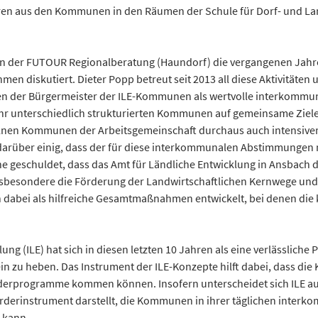
ren aus den Kommunen in den Räumen der Schule für Dorf- und Lan
on der FUTOUR Regionalberatung (Haundorf) die vergangenen Jahre
en diskutiert. Dieter Popp betreut seit 2013 all diese Aktivitäten 
reffen der Bürgermeister der ILE-Kommunen als wertvolle interkom
 sehr unterschiedlich strukturierten Kommunen auf gemeinsame Zie
elnen Kommunen der Arbeitsgemeinschaft durchaus auch intensive
darüber einig, dass der für diese interkommunalen Abstimmungen n
che geschuldet, dass das Amt für Ländliche Entwicklung in Ansbac
nsbesondere die Förderung der Landwirtschaftlichen Kernwege und 
 dabei als hilfreiche Gesamtmaßnahmen entwickelt, bei denen die 
ng (ILE) hat sich in diesen letzten 10 Jahren als eine verlässliche
in zu heben. Das Instrument der ILE-Konzepte hilft dabei, dass d
derprogramme kommen können. Insofern unterscheidet sich ILE auch
rderinstrument darstellt, die Kommunen in ihrer täglichen interko
n kann.