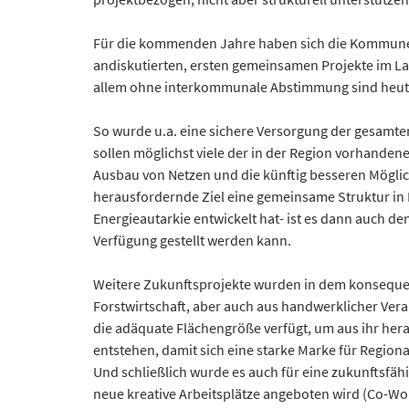
Für die kommenden Jahre haben sich die Kommunen d
andiskutierten, ersten gemeinsamen Projekte im La
allem ohne interkommunale Abstimmung sind heute 
So wurde u.a. eine sichere Versorgung der gesamt
sollen möglichst viele der in der Region vorhanden
Ausbau von Netzen und die künftig besseren Mögl
herausfordernde Ziel eine gemeinsame Struktur in F
Energieautarkie entwickelt hat- ist es dann auch d
Verfügung gestellt werden kann.
Weitere Zukunftsprojekte wurden in dem konsequen
Forstwirtschaft, aber auch aus handwerklicher Vera
die adäquate Flächengröße verfügt, um aus ihr hera
entstehen, damit sich eine starke Marke für Region
Und schließlich wurde es auch für eine zukunftsfäh
neue kreative Arbeitsplätze angeboten wird (Co-Wor