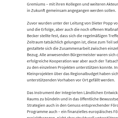
Gremiums – mit ihren Kollegen und weiteren Akteu
in Zukunft gemeinsam angegangen werden sollen.
Zuvor wurden unter der Leitung von Dieter Popp v
und die Erfolge, aber auch die noch offenen Maßnahm
Becker stellte fest, dass sich die regelmäßigen T
Zeitraum tatsächlich gelungen ist, diese zum Teil
gestaltete sich die Zusammenarbeit zwischen einz
Bezug. Alle anwesenden Bürgermeister waren sich 
erfolgreiche Kooperation war aber auch der Tatsa
zu den einzelnen Projekten unterstützen konnte. I
Kleinprojekten über das Regionalbudget haben sich
unterstützenden Vorhaben vor Ort gefällt werden.
Das Instrument der Integrierten Ländlichen Entwicklu
Raums zu bündeln und in das öffentliche Bewusstse
Strategien auch in den Genuss entsprechender För
Programme auch – ein finanzielles europäisches Fö
projektbezogen, nicht aber strukturell unterstütze