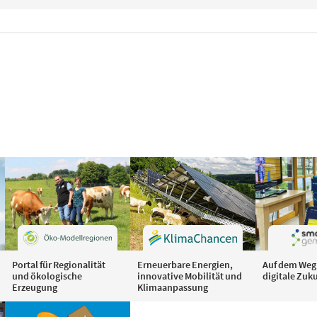
Portal für Regionalität
Erneuerbare Energien,
Auf dem Weg 
und ökologische
innovative Mobilität und
digitale Zuk
Erzeugung
Klimaanpassung