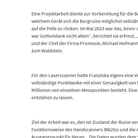
Eine Projektarbeit diente zur Vorbereitung für die
welchem Gerät sich die Burgruine möglichst vollstä
auf die Pelle zu rücken. Im Mai 2023 war das, bevor
war Gottseidank nicht allein“, berichtet sie erfreut
und der Chef der Firma Promosie, Michael Hofmann,
zum Waldstein.
Für den Laserscanner hatte Franziska eigens eine V
vollständige Punktwolke mit einer Genauigkeit von f
Millionen von einzelnen Messpunkten besteht. Eine
entstehen zu lassen.
Ziel der Arbeit war es, den Ist-Zustand der Ruine
Funktionsweise des Handscanners Blk2Go und die A
Ausgangspunkt für Neues. „Die Daten wurden dem S