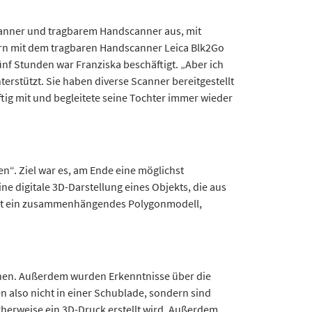
scanner und tragbarem Handscanner aus, mit
auern mit dem tragbaren Handscanner Leica Blk2Go
ünf Stunden war Franziska beschäftigt. „Aber ich
terstützt. Sie haben diverse Scanner bereitgestellt
tig mit und begleitete seine Tochter immer wieder
n“. Ziel war es, am Ende eine möglichst
ne digitale 3D-Darstellung eines Objekts, die aus
s ist ein zusammenhängendes Polygonmodell,
ienen. Außerdem wurden Erkenntnisse über die
also nicht in einer Schublade, sondern sind
erweise ein 3D-Druck erstellt wird. Außerdem