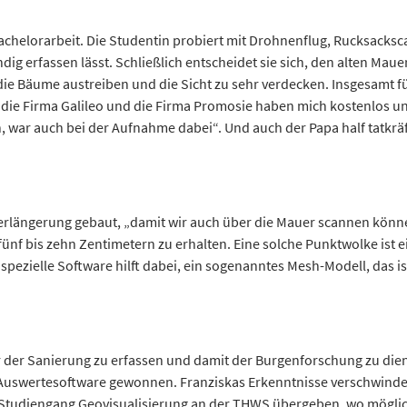
 Bachelorarbeit. Die Studentin probiert mit Drohnenflug, Rucksack
ndig erfassen lässt. Schließlich entscheidet sie sich, den alten M
 die Bäume austreiben und die Sicht zu sehr verdecken. Insgesamt f
, „die Firma Galileo und die Firma Promosie haben mich kostenlos un
 war auch bei der Aufnahme dabei“. Und auch der Papa half tatkräf
erlängerung gebaut, „damit wir auch über die Mauer scannen könne
ünf bis zehn Zentimetern zu erhalten. Eine solche Punktwolke ist ei
 spezielle Software hilft dabei, ein sogenanntes Mesh-Modell, da
 vor der Sanierung zu erfassen und damit der Burgenforschung zu d
uswertesoftware gewonnen. Franziskas Erkenntnisse verschwinden 
tudiengang Geovisualisierung an der THWS übergeben, wo möglich