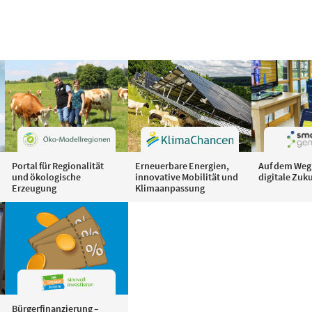
Portal für Regionalität
Erneuerbare Energien,
Auf dem Weg 
und ökologische
innovative Mobilität und
digitale Zuk
Erzeugung
Klimaanpassung
Bürgerfinanzierung –