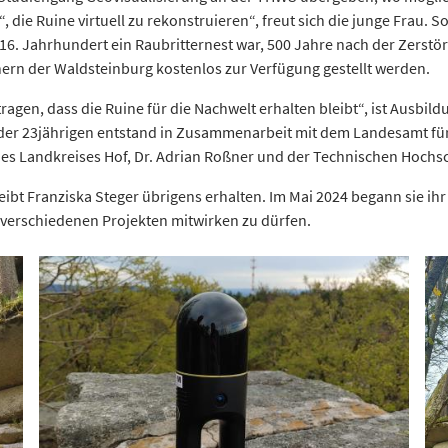
 die Ruine virtuell zu rekonstruieren“, freut sich die junge Frau. S
6. Jahrhundert ein Raubritternest war, 500 Jahre nach der Zerstör
rn der Waldsteinburg kostenlos zur Verfügung gestellt werden.
tragen, dass die Ruine für die Nachwelt erhalten bleibt“, ist Ausbil
t der 23jährigen entstand in Zusammenarbeit mit dem Landesamt fü
des Landkreises Hof, Dr. Adrian Roßner und der Technischen Hochs
bt Franziska Steger übrigens erhalten. Im Mai 2024 begann sie ihr
 verschiedenen Projekten mitwirken zu dürfen.